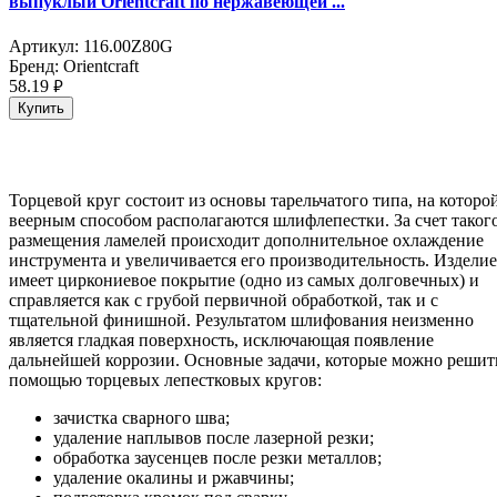
выпуклый Orientсraft по нержавеющей ...
Артикул:
116.00Z80G
Бренд:
Orientcraft
58.19
руб.
Купить
Торцевой круг состоит из основы тарельчатого типа, на которо
веерным способом располагаются шлифлепестки. За счет таког
размещения ламелей происходит дополнительное охлаждение
инструмента и увеличивается его производительность. Изделие
имеет циркониевое покрытие (одно из самых долговечных) и
справляется как с грубой первичной обработкой, так и с
тщательной финишной. Результатом шлифования неизменно
является гладкая поверхность, исключающая появление
дальнейшей коррозии. Основные задачи, которые можно решит
помощью торцевых лепестковых кругов:
зачистка сварного шва;
удаление наплывов после лазерной резки;
обработка заусенцев после резки металлов;
удаление окалины и ржавчины;