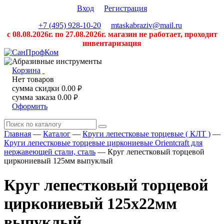
Вход
Регистрация
+7 (495) 928-10-20
mtaskabraziv@mail.ru
с 08.08.2026г. по 27.08.2026г. магазин не работает, проходит
инвентаризация
Корзина
Нет товаров
сумма скидки
0.00
руб.
сумма заказа
0.00
руб.
Оформить
Главная
—
Каталог
—
Круги лепестковые торцевые ( КЛТ )
—
Круги лепестковые торцевые циркониевые Orientcraft для
нержавеющей стали, сталь
—
Круг лепестковый торцевой
циркониевый 125мм выпуклый
Круг лепестковый торцевой
циркониевый 125x22мм
выпуклый